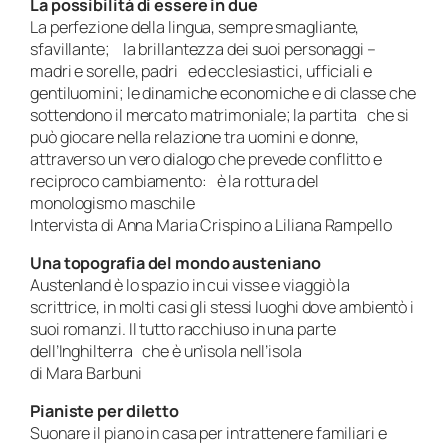
La possibilità di essere in due
La perfezione della lingua, sempre smagliante,
sfavillante; la brillantezza dei suoi personaggi –
madri e sorelle, padri ed ecclesiastici, ufficiali e
gentiluomini; le dinamiche economiche e di classe che
sottendono il mercato matrimoniale; la partita che si
può giocare nella relazione tra uomini e donne,
attraverso un vero dialogo che prevede conflitto e
reciproco cambiamento: è la rottura del
monologismo maschile
Intervista di Anna Maria Crispino a Liliana Rampello
Una topografia del mondo austeniano
Austenland è lo spazio in cui visse e viaggiò la
scrittrice, in molti casi gli stessi luoghi dove ambientò i
suoi romanzi. Il tutto racchiuso in una parte
dell’Inghilterra che è un’isola nell’isola
di Mara Barbuni
Pianiste per diletto
Suonare il piano in casa per intrattenere familiari e