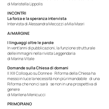
di Maristella Lippolis
INCONTRI
La forza e la speranza intervista
Intervista di Alessandra Mecozzi a Mia Masri
A/MARGINE
I linguaggi oltre le parole
In vent’anni di pubblicazioni, la funzione strutturale
delle immagini nella rivista Leggendaria
di Marina Vitale
Domande sulla Chiesa di domani
Il XIII Colloquio su Donne e Riforma della Chiesa ha
messo in luce la necessità non più rimandabile di una
Riforma che non ci sarà se non in una prospettiva di
genere
di Marilena Menicucci
PRIMOPIANO