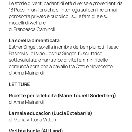
Le storie di venti badanti di età diverse e provenienti da
13 Paesi in un libro che si interroga sul confine ormai
poroso tra privato e pubblico sulle famiglie e sui
modelli di welfare
di Francesca Caminoli
La sorella dimenticata
Esther Singer, sorella in ombra dei ben più noti Isaac
Bashevis e Israel Joshua Singer, fu scrittrice
sottovalutata e narratrice di vite femminili delle
comunità ebraiche a cavallo tra Otto e Novecento
di Anna Mainardi
LETTURE
Ricette per la felicità (Marie Tourell Soderberg)
di Anna Mainardi
La mala educacíon (Lucìa Extebarrìa)
di Maria Vittoria Vittori
Verità e bugie (Ali Land)