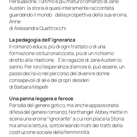
Persuasione, l’ultimo e più maturo romanzo di Jane
Austen: la storia è quasi interamente raccontata
guardando il mondo dalla prospettiva della sua eroina,
Anne
di Alessandra Quattrocchi
La pedagogia dell’ignoranza
Il romanzo educa, più di ogni trattato o di una
formazione istituzionalizzata, più di un richiamo
diretto alla ribellione. E le ragazze di Jane Austen lo
sanno. Per loro l’esperienza d’amore è, può essere, un
passo decisivo nel percorso del divenire donne
consapevoli di sé e dei propri desideri
di Barbara Mapelli
Una penna leggera e feroce
Parodia del genere gotico, ma anche appassionata
difesa del genere romanzo, Northanger Abbey mette in
scena una eroina “ignorante” a cui non piace la Storia
ma ama la lettura, sottolineando molti dei tratti della
costruzione sociale della femminilità