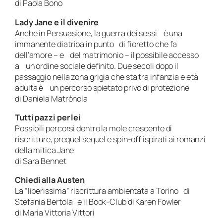
di Paola Bono
Lady Jane e il divenire
Anche in Persuasione, la guerra dei sessi è una
immanente diatriba in punto di fioretto che fa
dell’amore – e del matrimonio – il possibile accesso
a un ordine sociale definito. Due secoli dopo il
passaggio nella zona grigia che sta tra infanzia e età
adulta è un percorso spietato privo di protezione
di Daniela Matrònola
Tutti pazzi per lei
Possibili percorsi dentro la mole crescente di
riscritture, prequel sequel e spin-off ispirati ai romanzi
della mitica Jane
di Sara Bennet
Chiedi alla Austen
La “liberissima” riscrittura ambientata a Torino di
Stefania Bertola e il Book-Club di Karen Fowler
di Maria Vittoria Vittori