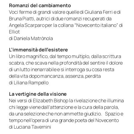
Romanzi del cambiamento
Voci ferme di grandi valore quelle di Giuliana Ferri e di
Bruna Piatti, autrici di due romanzi recuperati da
Angela Scarparo per la collana “Novecento italiano” di
Elliot
di Daniela Matrònola
L’immensità dell’esistere
Un libro magnifico, dal tempo multiplo, dalla scrittura
scabra, che scava nella profondità del sentire il dolore
di un lutto inenarrabile e si interroga su cosa resta
della vita dopo mancanza, assenza, perdita
di Liliana Rampello
La vertigine della visione
Nei versi di Elizabeth Bishop la rivelazione che illumina
chi legge viene dall’attenzione e la cura della parola,
da una
selezione che non ammette giudizio. Spazio e
tempo nell’opera di una grande poeta del Novecento
di Luciana Tavernini