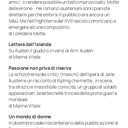
amici o rendere possibile un ballo improvvisato. Molte
delle eroine nei romanzi austeniani sono pianiste
dilettanti perché esibirsi in pubblico era ancora un
tabù. Ma nell’Inghilterra del XVIII secolo cominciano a
emergere alcune compositrici
di Loredana Metta
Lettera dall’Islanda
Su Austen il giudizio in versi di W.H. Auden
di Marina Vitale
Passione non priva di riserve
La schizofrenia dei critici (maschi) dell’opera di Jane
Austen e un racconto di Kipling che mette in scena,
tra strazio e irresistibile comicità, un gruppo di soldati
appassionati Janeites nelle trincee della prima guerra
mondiale
di Marina Vitale
Un mondo di donne
In dicembre cade il bicentenario della pubblicazione di