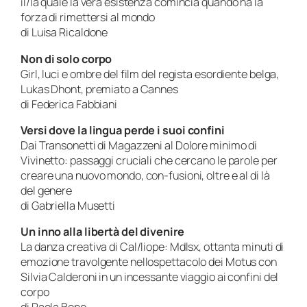
il/la quale la vera esistenza comincia quando ha la
forza di rimettersi al mondo
di Luisa Ricaldone
Non di solo corpo
Girl, luci e ombre del film del regista esordiente belga,
Lukas Dhont, premiato a Cannes
di Federica Fabbiani
Versi dove la lingua perde i suoi confini
Dai Transonetti di Magazzeni al Dolore minimo di
Vivinetto: passaggi cruciali che cercano le parole per
creare una nuovo mondo, con-fusioni, oltre e al di là
del genere
di Gabriella Musetti
Un inno alla libertà del divenire
La danza creativa di Cal/liope: Mdlsx, ottanta minuti di
emozione travolgente nellospettacolo dei Motus con
Silvia Calderoni in un incessante viaggio ai confini del
corpo