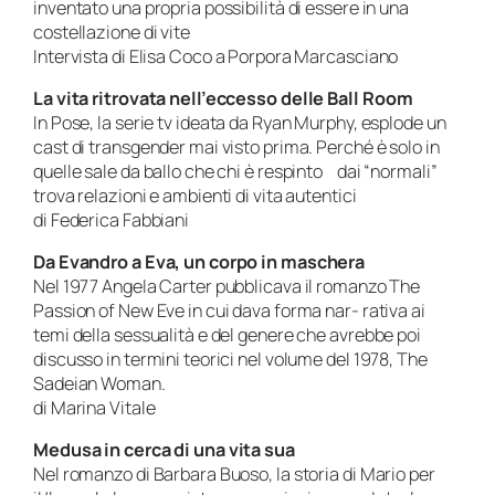
inventato una propria possibilità di essere in una
costellazione di vite
Intervista di Elisa Coco a Porpora Marcasciano
La vita ritrovata nell’eccesso delle
Ball Room
In Pose, la serie tv ideata da Ryan Murphy, esplode un
cast di transgender mai visto prima. Perché è solo in
quelle sale da ballo che chi è respinto dai “normali”
trova relazioni e ambienti di vita autentici
di Federica Fabbiani
Da Evandro a Eva, un corpo in maschera
Nel 1977 Angela Carter pubblicava il romanzo The
Passion of New Eve in cui dava forma nar- rativa ai
temi della sessualità e del genere che avrebbe poi
discusso in termini teorici nel volume del 1978, The
Sadeian Woman.
di Marina Vitale
Medusa in cerca di una vita sua
Nel romanzo di Barbara Buoso, la storia di Mario per