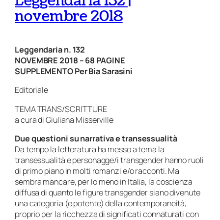
Leggendaria 132 |
novembre 2018
Leggendaria n. 132
NOVEMBRE 2018 – 68 PAGINE
SUPPLEMENTO Per Bia Sarasini
Editoriale
TEMA TRANS/SCRITTURE
a cura di Giuliana Misserville
Due questioni su narrativa e transessualità
Da tempo la letteratura ha messo a tema la
transessualità e personagge/i transgender hanno ruoli
di primo piano in molti romanzi e/o racconti. Ma
sembra mancare, per lo meno in Italia, la coscienza
diffusa
di quanto le figure transgender siano divenute
una categoria (e potente) della contemporaneità,
proprio per la ricchezza di significati connaturati con