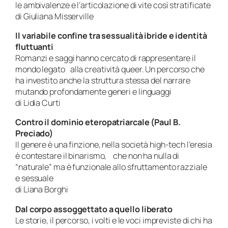
le ambivalenze e l’articolazione di vite così stratificate
di Giuliana Misserville
Il variabile confine tra sessualità ibride e identità
fluttuanti
Romanzi e saggi hanno cercato di rappresentare il
mondo legato alla creatività queer. Un percorso che
ha investito anche la struttura stessa del narrare
mutando profondamente generi e linguaggi
di Lidia Curti
Contro il dominio eteropatriarcale (Paul B.
Preciado)
Il genere è una finzione, nella società high-tech l’eresia
è contestare il binarismo, che non ha nulla di
“naturale” ma è funzionale allo sfruttamento razziale
e sessuale
di Liana Borghi
Dal corpo assoggettato a quello liberato
Le storie, il percorso, i volti e le voci impreviste di chi ha