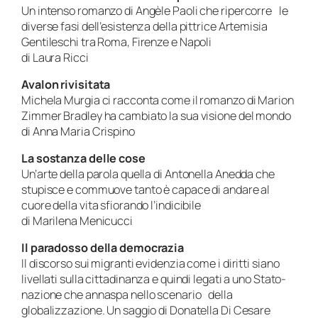
Un intenso romanzo di Angèle Paoli che ripercorre le
diverse fasi dell’esistenza della pittrice Artemisia
Gentileschi tra Roma, Firenze e Napoli
di Laura Ricci
Avalon rivisitata
Michela Murgia ci racconta come il romanzo di Marion
Zimmer Bradley ha cambiato la sua visione del mondo
di Anna Maria Crispino
La sostanza delle cose
Un’arte della parola quella di Antonella Anedda che
stupisce e commuove tanto è capace di andare al
cuore della vita sfiorando l’indicibile
di Marilena Menicucci
Il paradosso della democrazia
Il discorso sui migranti evidenzia come i diritti siano
livellati sulla cittadinanza e quindi legati a uno Stato-
nazione che annaspa nello scenario della
globalizzazione. Un saggio di Donatella Di Cesare