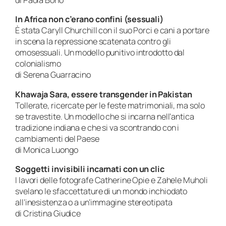
di Paola Bono
In Africa non c’erano confini (sessuali)
È stata Caryll Churchill con il suo Porci e cani a portare
in scena la repressione scatenata contro gli
omosessuali. Un modello punitivo introdotto dal
colonialismo
di Serena Guarracino
Khawaja Sara, essere transgender in Pakistan
Tollerate, ricercate per le feste matrimoniali, ma solo
se travestite. Un modello che si incarna nell’antica
tradizione indiana e che si va scontrando con i
cambiamenti del Paese
di Monica Luongo
Soggetti invisibili incarnati con un clic
I lavori delle fotografe Catherine Opie e Zahele Muholi
svelano le sfaccettature di un mondo inchiodato
all’inesistenza o a un’immagine stereotipata
di Cristina Giudice