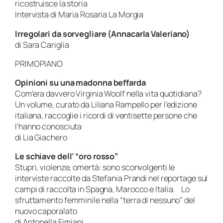
ricostruisce la storia
Intervista di Maria Rosaria La Morgia
Irregolari da sorvegliare (Annacarla Valeriano)
di Sara Cariglia
PRIMOPIANO
Opinioni su una madonna beffarda
Com’era davvero Virginia Woolf nella vita quotidiana?
Un volume, curato da Liliana Rampello per l’edizione
italiana, raccoglie i ricordi di ventisette persone che
l’hanno conosciuta
di Lia Giachero
Le schiave dell’ “oro rosso”
Stupri, violenze, omertà: sono sconvolgenti le
interviste raccolte da Stefania Prandi nel reportage sul
campi di raccolta in Spagna, Marocco e Italia. Lo
sfruttamento femminile nella “terra di nessuno” del
nuovo caporalato
di Antonella Fimiani