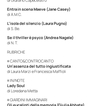
di Giuliano Capecelatro
Entra in scena Maeve (Jane Casey)
di A.M.C.
L’isola del silenzio (Laura Pugno)
di S. Be.
Se il thriller è psyco (Andrea Nagele)
di N. T.
RUBRICHE
≡ CANTO&CONTROCANTO
Un’assenza del tutto ingiustificata
di Laura Marzi e Francesca Maffioli
≡ IN/NOTE
Lady Soul
di Loredana Metta
≡ GIARDINI IMMAGINARI
Gli eucalipti della memoria (Giulia Abbate)