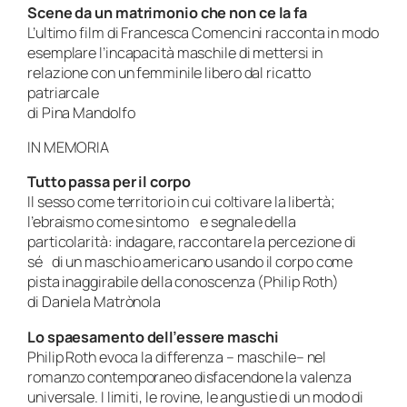
Scene da un matrimonio che non ce la fa
L’ultimo film di Francesca Comencini racconta in modo
esemplare l’incapacità maschile di mettersi in
relazione con un femminile libero dal ricatto
patriarcale
di Pina Mandolfo
IN MEMORIA
Tutto passa per il corpo
Il sesso come territorio in cui coltivare la libertà;
l’ebraismo come sintomo e segnale della
particolarità: indagare, raccontare la percezione di
sé di un maschio americano usando il corpo come
pista inaggirabile della conoscenza (Philip Roth)
di Daniela Matrònola
Lo spaesamento dell’essere maschi
Philip Roth evoca la differenza – maschile– nel
romanzo contemporaneo disfacendone la valenza
universale. I limiti, le rovine, le angustie di un modo di