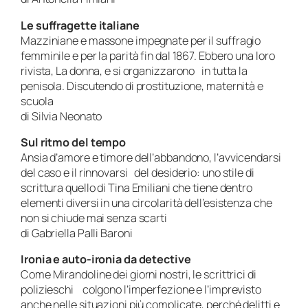
Le suffragette italiane
Mazziniane e massone impegnate per il suffragio
femminile e per la parità fin dal 1867. Ebbero una loro
rivista, La donna, e si organizzarono in tutta la
penisola. Discutendo di prostituzione, maternità e
scuola
di Silvia Neonato
Sul ritmo del tempo
Ansia d’amore e timore dell’abbandono, l’avvicendarsi
del caso e il rinnovarsi del desiderio: uno stile di
scrittura quello di Tina Emiliani che tiene dentro
elementi diversi in una circolarità dell’esistenza che
non si chiude mai senza scarti
di Gabriella Palli Baroni
Ironia e auto-ironia da detective
Come Mirandoline dei giorni nostri, le scrittrici di
polizieschi colgono l’imperfezione e l’imprevisto
anche nelle situazioni più complicate, perché delitti e