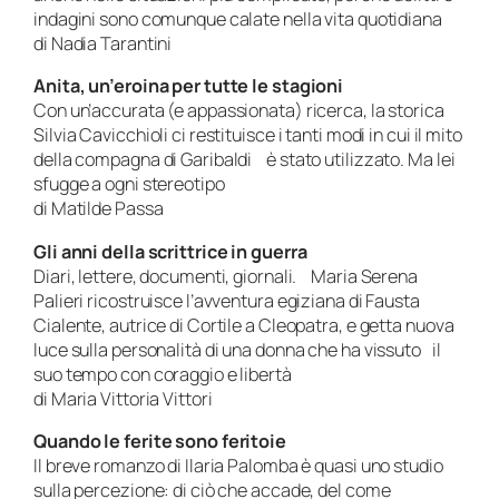
indagini sono comunque calate nella vita quotidiana
di Nadia Tarantini
Anita, un’eroina per tutte le stagioni
Con un’accurata (e appassionata) ricerca, la storica
Silvia Cavicchioli ci restituisce i tanti modi in cui il mito
della compagna di Garibaldi è stato utilizzato. Ma lei
sfugge a ogni stereotipo
di Matilde Passa
Gli anni della scrittrice in guerra
Diari, lettere, documenti, giornali. Maria Serena
Palieri ricostruisce l’avventura egiziana di Fausta
Cialente, autrice di Cortile a Cleopatra, e getta nuova
luce sulla personalità di una donna che ha vissuto il
suo tempo con coraggio e libertà
di Maria Vittoria Vittori
Quando le ferite sono feritoie
Il breve romanzo di Ilaria Palomba è quasi uno studio
sulla percezione: di ciò che accade, del come