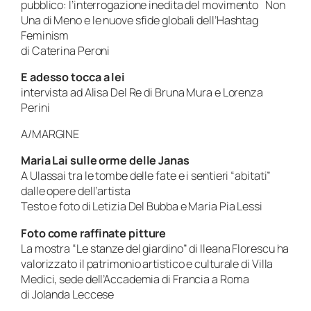
pubblico: l’interrogazione inedita del movimento Non
Una di Meno e le nuove sfide globali dell’Hashtag
Feminism
di Caterina Peroni
E adesso tocca a lei
intervista ad Alisa Del Re di Bruna Mura e Lorenza
Perini
A/MARGINE
Maria Lai sulle orme delle Janas
A Ulassai tra le tombe delle fate e i sentieri “abitati”
dalle opere dell’artista
Testo e foto di Letizia Del Bubba e Maria Pia Lessi
Foto come raffinate pitture
La mostra “Le stanze del giardino” di Ileana Florescu ha
valorizzato il patrimonio artistico e culturale di Villa
Medici, sede dell’Accademia di Francia a Roma
di Jolanda Leccese