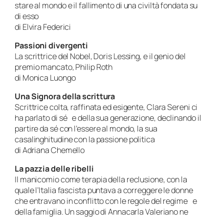
stare al mondo e il fallimento di una civiltà fondata su
di esso
di Elvira Federici
Passioni divergenti
La scrittrice del Nobel, Doris Lessing, e il genio del
premio mancato, Philip Roth
di Monica Luongo
Una Signora della scrittura
Scrittrice colta, raffinata ed esigente, Clara Sereni ci
ha parlato di sé e della sua generazione, declinando il
partire da sé con l’essere al mondo, la sua
casalinghitudine con la passione politica
di Adriana Chemello
La pazzia delle ribelli
Il manicomio come terapia della reclusione, con la
quale l’Italia fascista puntava a correggere le donne
che entravano in conflitto con le regole del regime e
della famiglia. Un saggio di Annacarla Valeriano ne