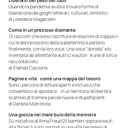
Liberarsi del peso dei ruoli
Quando la pandemia aiuta a trovare forme di
liberazione dai gioghi letterari, culturali, simbolici
di Loredana Magazzeni
Come in un prezioso diamante
12 racconti che sono riscritture di relazioni di coppia in
cui le donne escono dalla subalternità e parlano,
finalmente, con la loro voce. Una voce “donata” e/o
inventata da altrettante autrici e autori: è una di loro a
raccontarcelo
di Elianda Cazzorla
Pagine e vite come una mappa del tesoro
Sono i percorsi di lettura aperti e inclusivi che
consentono di spostarsi in un territorio di libertà e
scambio di trame e parole nuove e stupefacenti
di Daniela Matrònola
Una goccia nel mare buio della memoria
Su iniziativa di Anna Freud 25 bambini sopravvissuti
alla Shoah furono ospitati in una villa nei pressi di