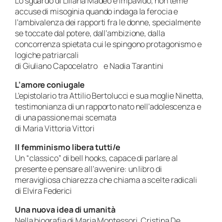
Lo sguardo di Liliana Madeo è impavido, non teme
accuse di misoginia quando indaga la ferocia e
l’ambivalenza dei rapporti fra le donne, specialmente
se toccate dal potere, dall’ambizione, dalla
concorrenza spietata cui le spingono protagonismo e
logiche patriarcali
di Giuliano Capocelatro e Nadia Tarantini
L’amore coniugale
L’epistolario tra Attilio Bertolucci e sua moglie Ninetta,
testimonianza di un rapporto nato nell’adolescenza e
di una passione mai scemata
di Maria Vittoria Vittori
Il femminismo libera tutti/e
Un “classico” di bell hooks, capace di parlare al
presente e pensare all’avvenire: un libro di
meravigliosa chiarezza che chiama a scelte radicali
di Elvira Federici
Una nuova idea di umanità
Nella biografia di Maria Montessori, Cristina De