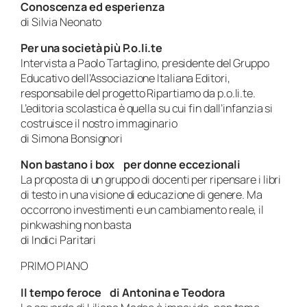
Conoscenza ed esperienza
di Silvia Neonato
Per una società più
P.o.li.te
Intervista a Paolo Tartaglino, presidente del Gruppo
Educativo dell’Associazione Italiana Editori,
responsabile del progetto Ripartiamo da p.o.li.te.
L’editoria scolastica è quella su cui fin dall’infanzia si
costruisce il nostro immaginario
di Simona Bonsignori
Non bastano i box per donne eccezionali
La proposta di un gruppo di docenti per ripensare i libri
di testo in una visione di educazione di genere. Ma
occorrono investimenti e un cambiamento reale, il
pinkwashing
non basta
di Indici Paritari
PRIMO PIANO
Il tempo feroce di Antonina e Teodora