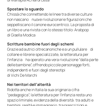
Spostare lo sguardo
Chissà che connettendo le linee tra diverse culture
non nascano nuove rivoluzionarie figurazioni che
seppelliscano il canone eurocentrico. La proposta di
un libro e una rivista con lo stesso titolo: Arabpop
di Gisella Modica
Scritture bambine fuori dagli schemi
Grazie ad autrici oltrecanoniche e a un pullulare di
collane e librerie specializzate, la letteratura per
l’infanzia ha operato una vera rivoluzione “dalla parte
delle bambine”, offrendo piccole personagge forti,
indipendenti e fuori dagli stereotipi
di Vichi De Marchi
Nei territori dell’alterità
Ridotta anche in Italia la sua originaria cifra
“pedagogica”, la letteratura per l’infanzia resta uno
spazio liminale, evidenza della diversità: tra adulti e
bambini, realtà e immaginario, tra prescrizioni e