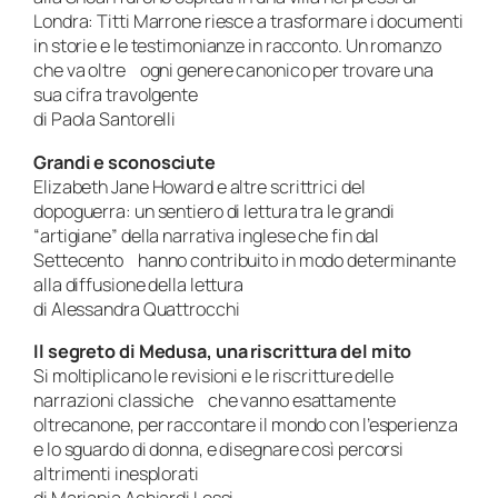
Londra: Titti Marrone riesce a trasformare i documenti
in storie e le testimonianze in racconto. Un romanzo
che va oltre ogni genere canonico per trovare una
sua cifra travolgente
di Paola Santorelli
Grandi e sconosciute
Elizabeth Jane Howard e altre scrittrici del
dopoguerra: un sentiero di lettura tra le grandi
“artigiane” della narrativa inglese che fin dal
Settecento hanno contribuito in modo determinante
alla diffusione della lettura
di Alessandra Quattrocchi
Il segreto di Medusa, una riscrittura del mito
Si moltiplicano le revisioni e le riscritture delle
narrazioni classiche che vanno esattamente
oltrecanone, per raccontare il mondo con l’esperienza
e lo sguardo di donna, e disegnare così percorsi
altrimenti inesplorati
di Mariapia Achiardi Lessi