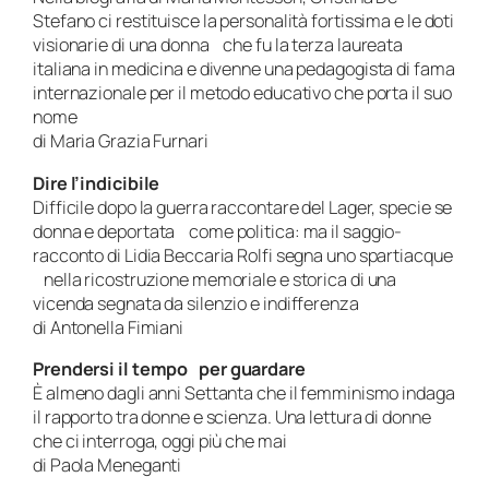
Stefano ci restituisce la personalità fortissima e le doti
visionarie di una donna che fu la terza laureata
italiana in medicina e divenne una pedagogista di fama
internazionale per il metodo educativo che porta il suo
nome
di Maria Grazia Furnari
Dire l’indicibile
Difficile dopo la guerra raccontare del Lager, specie se
donna e deportata come politica: ma il saggio-
racconto di Lidia Beccaria Rolfi segna uno spartiacque
nella ricostruzione memoriale e storica di una
vicenda segnata da silenzio e indifferenza
di Antonella Fimiani
Prendersi il tempo per guardare
È almeno dagli anni Settanta che il femminismo indaga
il rapporto tra donne e scienza. Una lettura di donne
che ci interroga, oggi più che mai
di Paola Meneganti