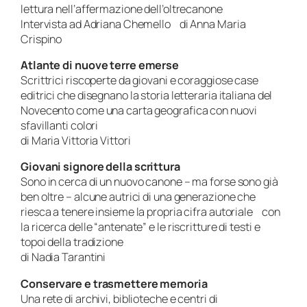
lettura nell’affermazione dell’oltrecanone
Intervista ad Adriana Chemello di Anna Maria
Crispino
Atlante di nuove terre emerse
Scrittrici riscoperte da giovani e coraggiose case
editrici che disegnano la storia letteraria italiana del
Novecento come una carta geografica con nuovi
sfavillanti colori
di Maria Vittoria Vittori
Giovani signore della scrittura
Sono in cerca di un nuovo canone – ma forse sono già
ben oltre – alcune autrici di una generazione che
riesca a tenere insieme la propria cifra autoriale con
la ricerca delle “antenate” e le riscritture di testi e
topoi
della tradizione
di Nadia Tarantini
Conservare e trasmettere memoria
Una rete di archivi, biblioteche e centri di