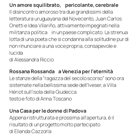
Un amore squilibrato, pericolante, cerebrale
Il disincontro amoroso tra due grandissimi della
letteratura uruguayana del Novecento, Juan Carlos
Onetti e Idea Vilariño, attivamente impegnati nella
militanza politica in un paese complicato. La strenua
lotta di una poeta che si condanna alla solitudine pur di
non rinunciare a una voce propria, consapevole e
lucida
di Alessandra Riccio
Rossana Rossanda a Venezia per l’eternità
Le stanze della “ragazza del secolo scorso” sono ora
sistemate nella bellissima sede dell’Iveser, a Villa
Hériot sull’isola della Giudecca
testo e foto di Anna Toscano
Una Casa per le donne di Padova
Appena ristrutturata e prossima all’apertura, è il
risultato di un progetto molto partecipato
di Elianda Cazzorla