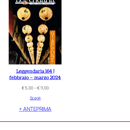
Leggendaria 164 |
febbraio – marzo 2024
Fascia
€
5,00
–
€
11,00
di
Scegli
prezzo:
da
+ ANTEPRIMA
€ 5,00
a
€ 11,00