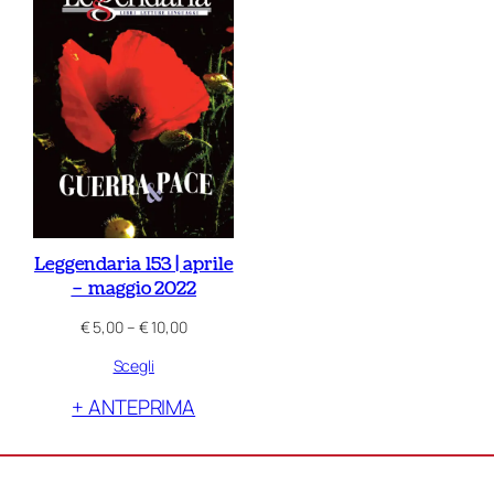
Leggendaria 153 | aprile
– maggio 2022
Fascia
€
5,00
–
€
10,00
di
Scegli
prezzo:
da
+ ANTEPRIMA
€ 5,00
a
€ 10,00