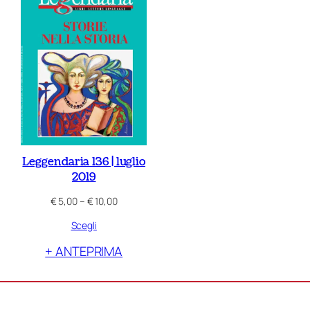
Leggendaria 136 | luglio
2019
Fascia
€
5,00
–
€
10,00
di
Scegli
prezzo:
da
+ ANTEPRIMA
€ 5,00
a
€ 10,00