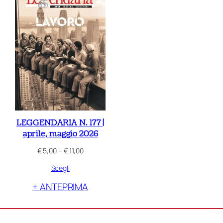
LEGGENDARIA N. 177 |
aprile, maggio 2026
Fascia
€
5,00
–
€
11,00
di
Scegli
prezzo:
da
+ ANTEPRIMA
€ 5,00
a
€ 11,00