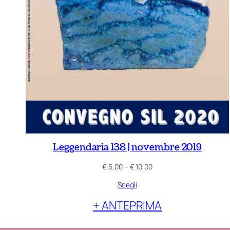
Leggendaria 138 | novembre 2019
Fascia
€
5,00
–
€
10,00
di
Scegli
prezzo:
da
+ ANTEPRIMA
€ 5,00
a
€ 10,00