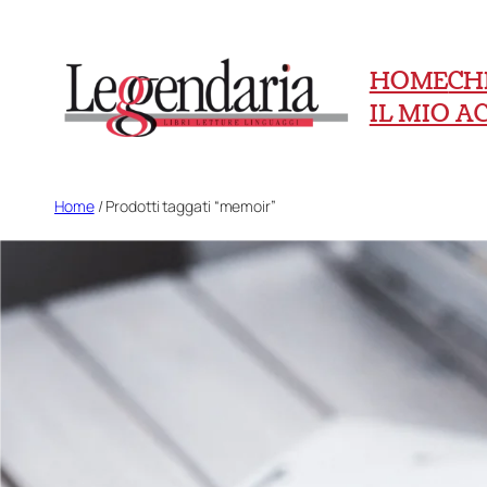
Vai
al
HOME
CH
contenuto
IL MIO 
Home
/ Prodotti taggati “memoir”