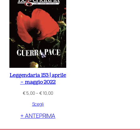
Leggendaria 153 | aprile
– maggio 2022
Fascia
€
5,00
–
€
10,00
di
Scegli
prezzo:
da
+ ANTEPRIMA
€ 5,00
a
€ 10,00