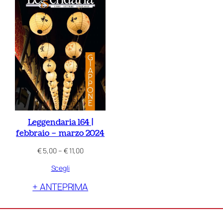
Leggendaria 164 |
febbraio – marzo 2024
Fascia
€
5,00
–
€
11,00
di
Scegli
prezzo:
da
+ ANTEPRIMA
€ 5,00
a
€ 11,00