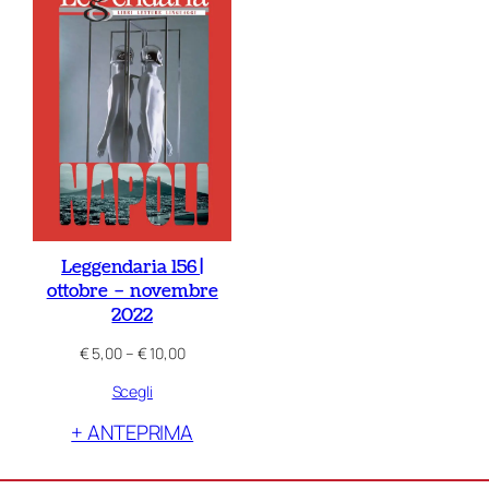
Leggendaria 156 |
ottobre – novembre
2022
Fascia
€
5,00
–
€
10,00
di
Scegli
prezzo:
da
+ ANTEPRIMA
€ 5,00
a
€ 10,00