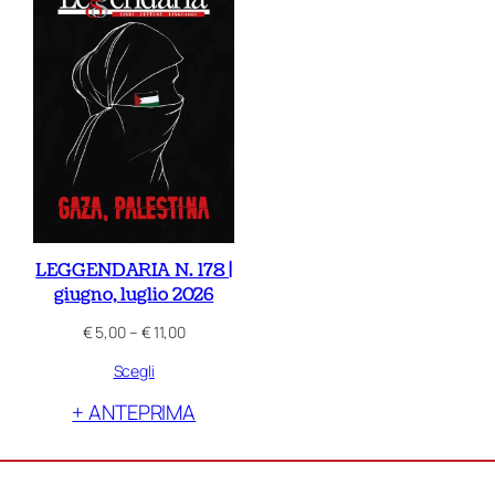
LEGGENDARIA N. 178 |
giugno, luglio 2026
Fascia
€
5,00
–
€
11,00
di
Scegli
prezzo:
da
+ ANTEPRIMA
€ 5,00
a
€ 11,00