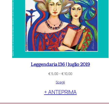
Leggendaria 136 | luglio 2019
Fascia
€
5,00
–
€
10,00
di
Scegli
prezzo:
da
+ ANTEPRIMA
€ 5,00
a
€ 10,00