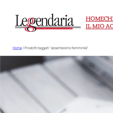
Vai
al
HOME
CH
contenuto
IL MIO 
Home
/ Prodotti taggati “assenteismo femminile”