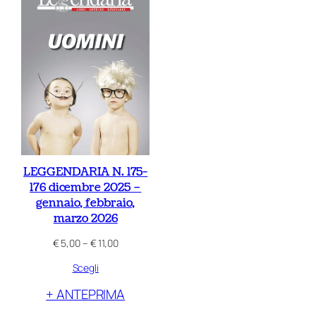
LEGGENDARIA N. 175-
176 dicembre 2025 –
gennaio, febbraio,
marzo 2026
Fascia
€
5,00
–
€
11,00
di
Scegli
prezzo:
da
+ ANTEPRIMA
€ 5,00
a