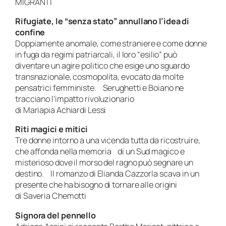
MIGRANTI
Rifugiate, le “senza stato” annullano l’idea di
confine
Doppiamente anomale, come straniere e come donne
in fuga da regimi patriarcali, il loro “esilio” può
diventare un agire politico che esige uno sguardo
transnazionale, cosmopolita, evocato da molte
pensatrici femministe. Serughetti e Boiano ne
tracciano l’impatto rivoluzionario
di Mariapia Achiardi Lessi
Riti magici e mitici
Tre donne intorno a una vicenda tutta da ricostruire,
che affonda nella memoria di un Sud magico e
misterioso dove il morso del ragno può segnare un
destino. Il romanzo di Elianda Cazzorla scava in un
presente che ha bisogno di tornare alle origini
di Saveria Chemotti
Signora del pennello