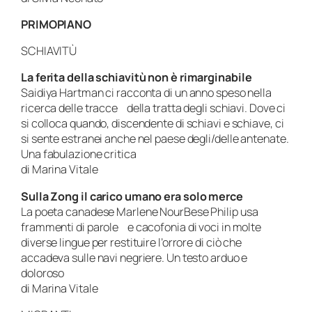
PRIMOPIANO
SCHIAVITÙ
La ferita della schiavitù non è rimarginabile
Saidiya Hartman ci racconta di un anno speso nella
ricerca delle tracce della tratta degli schiavi. Dove ci
si colloca quando, discendente di schiavi e schiave, ci
si sente estranei anche nel paese degli/delle antenate.
Una fabulazione critica
di Marina Vitale
Sulla Zong il carico umano era solo merce
La poeta canadese Marlene NourBese Philip usa
frammenti di parole e cacofonia di voci in molte
diverse lingue per restituire l’orrore di ciò che
accadeva sulle navi negriere. Un testo arduo e
doloroso
di Marina Vitale