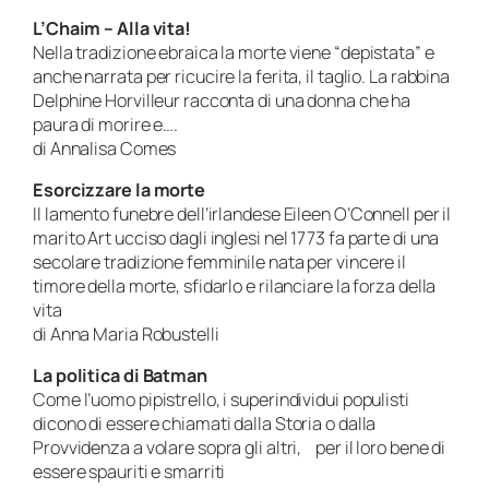
L’Chaim – Alla vita!
Nella tradizione ebraica la morte viene “depistata” e
anche narrata per ricucire la ferita, il taglio. La rabbina
Delphine Horvilleur racconta di una donna che ha
paura di morire e….
di Annalisa Comes
Esorcizzare la morte
Il lamento funebre dell’irlandese Eileen O’Connell per il
marito Art ucciso dagli inglesi nel 1773 fa parte di una
secolare tradizione femminile nata per vincere il
timore della morte, sfidarlo e rilanciare la forza della
vita
di Anna Maria Robustelli
La politica di Batman
Come l’uomo pipistrello, i superindividui populisti
dicono di essere chiamati dalla Storia o dalla
Provvidenza a volare sopra gli altri, per il loro bene di
essere spauriti e smarriti