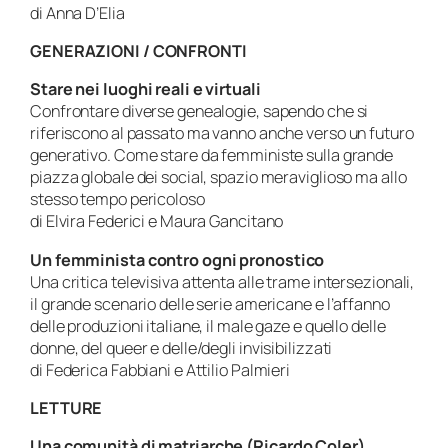
di Anna D’Elia
GENERAZIONI / CONFRONTI
Stare nei luoghi reali e virtuali
Confrontare diverse genealogie, sapendo che si
riferiscono al passato ma vanno anche verso un futuro
generativo. Come stare da femministe sulla grande
piazza globale dei social, spazio meraviglioso ma allo
stesso tempo pericoloso
di Elvira Federici e Maura Gancitano
Un femminista contro ogni pronostico
Una critica televisiva attenta alle trame intersezionali,
il grande scenario delle serie americane e l’affanno
delle produzioni italiane, il male gaze e quello delle
donne, del queer e delle/degli invisibilizzati
di Federica Fabbiani e Attilio Palmieri
LETTURE
Una comunità di matriarche (Ricardo Coler)