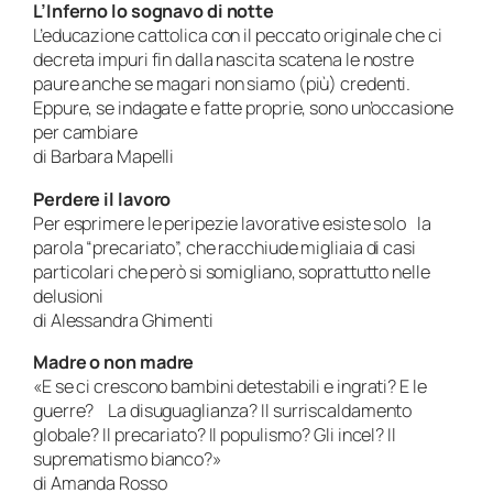
L’Inferno lo sognavo di notte
L’educazione cattolica con il peccato originale che ci
decreta impuri fin dalla nascita scatena le nostre
paure anche se magari non siamo (più) credenti.
Eppure, se indagate e fatte proprie, sono un’occasione
per cambiare
di Barbara Mapelli
Perdere il lavoro
Per esprimere le peripezie lavorative esiste solo la
parola “precariato”, che racchiude migliaia di casi
particolari che però si somigliano, soprattutto nelle
delusioni
di Alessandra Ghimenti
Madre o non madre
«E se ci crescono bambini detestabili e ingrati? E le
guerre? La disuguaglianza? Il surriscaldamento
globale? Il precariato? Il populismo? Gli incel? Il
suprematismo bianco?»
di Amanda Rosso