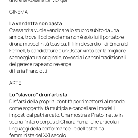
CINEMA
La vendetta non basta
Cassandra vuole vendicare lo stupro subito da una
amica, trova il colpevole ma non è solo lui il portatore
di una mascolinità tossica. Il film d’esordio di Emerald
Fennell, 5 candidature e un Oscar vinto per la migliore
sceneggiatura originale, rovescia i canoni tradizionali
del genere rape and revenge
di Ilaria Franciotti
ARTE
Lo “slavoro” di un’artista
Disfarsi della propria identità per rimettersi al mondo
come soggettività multipla e cancellare i modelli
imposti dal patriarcato. Una mostra a Prato mette in
scena l’intero corpus di Chiara Fumai che articola i
linguaggi della performance e dell’estetica
femminista del XXI secolo