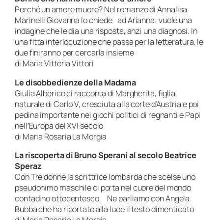
Perché un amore muore? Nel romanzo di Annalisa
Marinelli Giovanna lo chiede ad Arianna: vuole una
indagine che le dia una risposta, anzi una diagnosi. In
una fitta interlocuzione che passa per la letteratura, le
due finiranno per cercarla insieme
di Maria Vittoria Vittori
Le disobbedienze della
Madama
Giulia Alberico ci racconta di Margherita, figlia
naturale di Carlo V, cresciuta alla corte d’Austria e poi
pedina importante nei giochi politici di regnanti e Papi
nell’Europa del XVI secolo
di Maria Rosaria La Morgia
La riscoperta di Bruno Sperani al secolo Beatrice
Speraz
Con
Tre donne
la scrittrice lombarda che scelse uno
pseudonimo maschile ci porta nel cuore del mondo
contadino ottocentesco. Ne parliamo con Angela
Bubba che ha riportato alla luce il testo dimenticato
di Maria Rosaria La Morgia