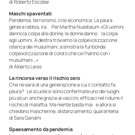
di Roberto Escobar
Maschi spaventati
Pandemia, terrorismo, crisi economica. La paura
genera rabbia, ira. Per Martha Nussbaum «Gli uomini
danno la colpa alle donne, le donne danno la colpa
agli uomini. A destra troviamo la colpevolizzazione
isterica dei musulmani, a sinistra la furibonda
colpevolizzazione di coloro che ce l’hanno con i
musulmani…»
di Alberto Leiss
La rincorsa verso il rischio zero
Che ne sarà di una generazione a cui il contatto fa
paura? Le scuole si sono confermate uno dei luoghi
più sicuri anche grazie ai vaccini, efficaci nel ridurre il
rischio di malattia. Ma niente basta mai e allora si
chiedono mascherine, distanziamento, quarantena
di Sara Gandini
Spaesamento da pandemia