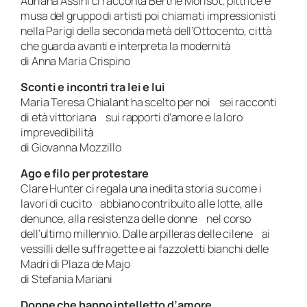
Adriana Assini ci racconta Berthe Morisot, pittrice e
musa del gruppo di artisti poi chiamati impressionisti
nella Parigi della seconda metà dell’Ottocento, città
che guarda avanti e interpreta la modernità
di Anna Maria Crispino
Sconti e incontri tra lei e lui
Maria Teresa Chialant ha scelto per noi sei racconti
di età vittoriana sui rapporti d’amore e la loro
imprevedibilità
di Giovanna Mozzillo
Ago e filo per protestare
Clare Hunter ci regala una inedita storia su come i
lavori di cucito abbiano contribuito alle lotte, alle
denunce, alla resistenza delle donne nel corso
dell’ultimo millennio. Dalle arpilleras delle cilene ai
vessilli delle suffragette e ai fazzoletti bianchi delle
Madri di Plaza de Majo
di Stefania Mariani
Donne che hanno intelletto d’amore