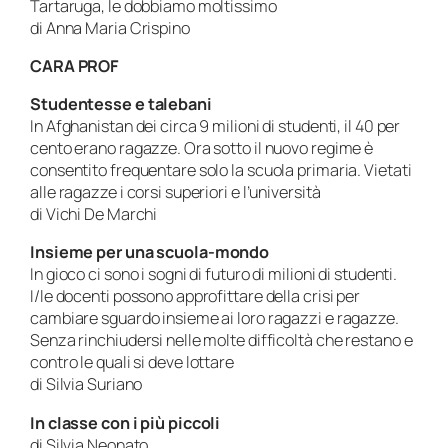
Tartaruga, le dobbiamo moltissimo
di Anna Maria Crispino
CARA PROF
Studentesse e talebani
In Afghanistan dei circa 9 milioni di studenti, il 40 per
cento erano ragazze. Ora sotto il nuovo regime è
consentito frequentare solo la scuola primaria. Vietati
alle ragazze i corsi superiori e l’università
di Vichi De Marchi
Insieme per una scuola-mondo
In gioco ci sono i sogni di futuro di milioni di studenti.
I/le docenti possono approfittare della crisi per
cambiare sguardo insieme ai loro ragazzi e ragazze.
Senza rinchiudersi nelle molte difficoltà che restano e
contro le quali si deve lottare
di Silvia Suriano
In classe con i più piccoli
di Silvia Neonato