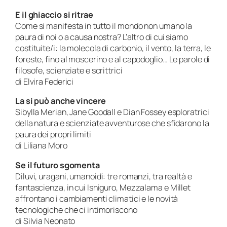
E il ghiaccio si ritrae
Come si manifesta in tutto il mondo non umano la
paura di noi o a causa nostra? L’altro di cui siamo
costituite/i: la molecola di carbonio, il vento, la terra, le
foreste, fino al moscerino e al capodoglio… Le parole di
filosofe, scienziate e scrittrici
di Elvira Federici
La si può anche vincere
Sibylla Merian, Jane Goodall e Dian Fossey esploratrici
della natura e scienziate avventurose che sfidarono la
paura dei propri limiti
di Liliana Moro
Se il futuro sgomenta
Diluvi, uragani, umanoidi: tre romanzi, tra realtà e
fantascienza, in cui Ishiguro, Mezzalama e Millet
affrontano i cambiamenti climatici e le novità
tecnologiche che ci intimoriscono
di Silvia Neonato