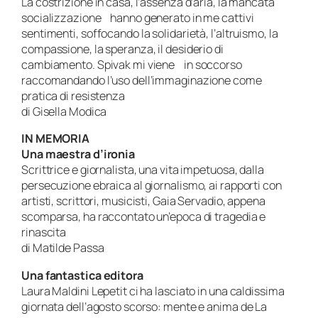
La costrizione in casa, l’assenza d’aria, la mancata
socializzazione hanno generato in me cattivi
sentimenti, soffocando la solidarietà, l’altruismo, la
compassione, la speranza, il desiderio di
cambiamento. Spivak mi viene in soccorso
raccomandando l’uso dell’immaginazione come
pratica di resistenza
di Gisella Modica
IN MEMORIA
Una maestra d’ironia
Scrittrice e giornalista, una vita impetuosa, dalla
persecuzione ebraica al giornalismo, ai rapporti con
artisti, scrittori, musicisti, Gaia Servadio, appena
scomparsa, ha raccontato un’epoca di tragedia e
rinascita
di Matilde Passa
Una fantastica editora
Laura Maldini Lepetit ci ha lasciato in una caldissima
giornata dell’agosto scorso: mente e anima de La