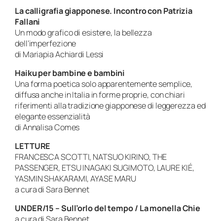
La calligrafia giapponese. Incontro con Patrizia
Fallani
Un modo grafico di esistere, la bellezza
dell’imperfezione
di Mariapia Achiardi Lessi
Haiku per bambine e bambini
Una forma poetica solo apparentemente semplice,
diffusa anche in Italia in forme proprie, con chiari
riferimenti alla tradizione giapponese di leggerezza ed
elegante essenzialità
di Annalisa Comes
LETTURE
FRANCESCA SCOTTI, NATSUO KIRINO, THE
PASSENGER, ETSU INAGAKI SUGIMOTO, LAURE KIÉ,
YASMIN SHAKARAMI, AYASE MARU
a cura di Sara Bennet
UNDER/15 – Sull’orlo del tempo / La monella Chie
a cura di Sara Bennet