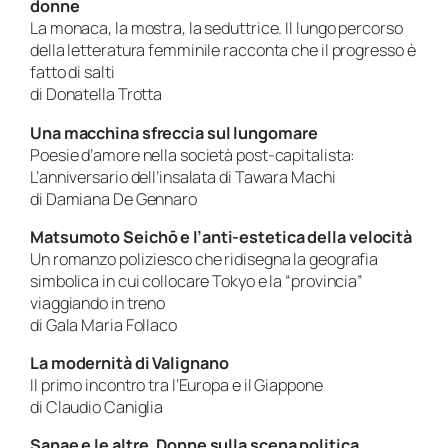
donne
La monaca, la mostra, la seduttrice. Il lungo percorso
della letteratura femminile racconta che il progresso è
fatto di salti
di Donatella Trotta
Una macchina sfreccia sul lungomare
Poesie d’amore nella società post-capitalista:
L’anniversario dell’insalata di Tawara Machi
di Damiana De Gennaro
Matsumoto Seichō e l’anti-estetica della velocità
Un romanzo poliziesco che ridisegna la geografia
simbolica in cui collocare Tokyo e la “provincia”
viaggiando in treno
di Gala Maria Follaco
La modernità di Valignano
Il primo incontro tra l’Europa e il Giappone
di Claudio Caniglia
Sanae e le altre. Donne sulla scena politica