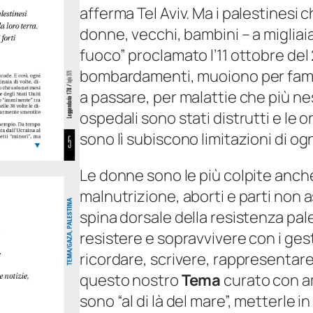
afferma Tel Aviv. Ma i palestinesi 
l
donne, vecchi, bambini – a migliai
i
fuoco” proclamato l’11 ottobre del
o
bombardamenti, muoiono per fame 
2
a passare, per malattie che più ne
0
ospedali sono stati distrutti e le
2
sono lì subiscono limitazioni di ogn
6
q
Le donne sono le più colpite anche
u
malnutrizione, aborti e parti non a
a
spina dorsale della resistenza pa
n
resistere e sopravvivere con i gest
t
ricordare, scrivere, rappresentare
i
questo nostro
Tema
curato con a
t
sono “al di là del mare”, metterle 
à