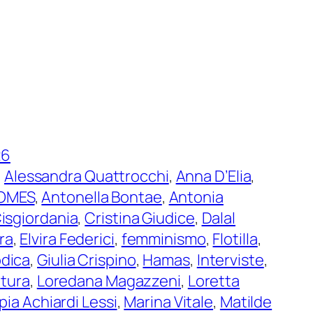
26
, 
Alessandra Quattrocchi
, 
Anna D’Elia
, 
OMES
, 
Antonella Bontae
, 
Antonia
isgiordania
, 
Cristina Giudice
, 
Dalal
ra
, 
Elvira Federici
, 
femminismo
, 
Flotilla
, 
odica
, 
Giulia Crispino
, 
Hamas
, 
Interviste
, 
atura
, 
Loredana Magazzeni
, 
Loretta
pia Achiardi Lessi
, 
Marina Vitale
, 
Matilde