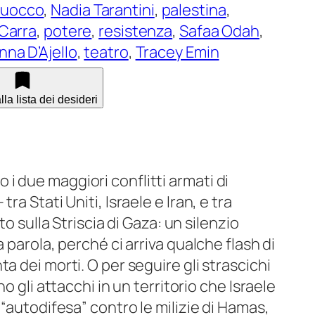
Ruocco
, 
Nadia Tarantini
, 
palestina
, 
 Carra
, 
potere
, 
resistenza
, 
Safaa Odah
, 
na D’Ajello
, 
teatro
, 
Tracey Emin
la lista dei desideri
i due maggiori conflitti armati di
ra Stati Uniti, Israele e Iran, e tra
to sulla Striscia di Gaza: un silenzio
a parola, perché ci arriva qualche flash di
a dei morti. O per seguire gli strascichi
no gli attacchi in un territorio che Israele
 “autodifesa” contro le milizie di Hamas,