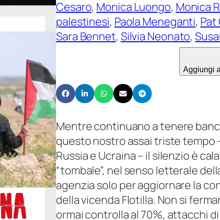
€
Cesaro
, 
Monica Luongo
, 
Monica 
.
palestinesi
, 
Paola Meneganti
, 
Pat
1
5
Sara Bennet
, 
Silvia Neonato
, 
Susan
7
,
8
0
|
Aggiungi al
0
g
a
i
€
u
Mentre continuano a tenere banco 
g
1
questo nostro assai triste tempo – t
n
1
Russia e Ucraina – il silenzio è cala
o
,
“tombale”, nel senso letterale dell
,
0
agenzia solo per aggiornare la cont
l
0
della vicenda Flotilla. Non si ferma
u
ormai controlla al 70%, attacchi di
g