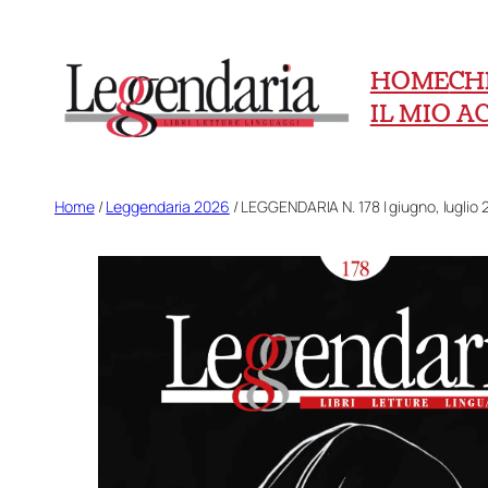
Vai
al
HOME
CH
contenuto
IL MIO 
Home
/
Leggendaria 2026
/ LEGGENDARIA N. 178 | giugno, luglio