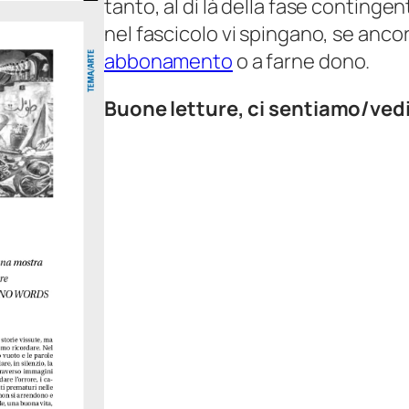
tanto, al di là della fase continge
nel fascicolo vi spingano, se ancor
abbonamento
o a farne dono.
Buone letture, ci sentiamo/ve