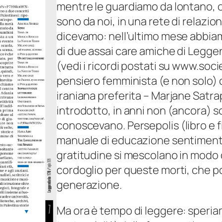
mentre le guardiamo da lontano, o
sono da noi, in una rete di relazio
dicevamo: nell’ultimo mese abbiam
di due assai care amiche di Legge
(vedi i ricordi postati su www.soci
pensiero femminista (e non solo) 
iraniana preferita – Marjane Satrap
introdotto, in anni non (ancora) 
conoscevano.
Persepolis
(libro e 
manuale di educazione sentimental
gratitudine si mescolano in modo 
cordoglio per queste morti, che p
generazione.
Ma ora è tempo di leggere: speri