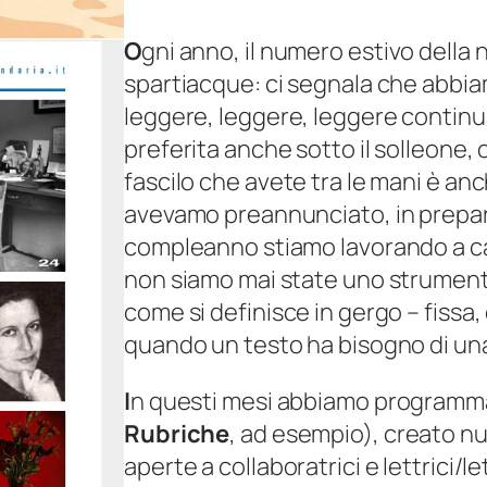
€
7
O
gni anno, il numero estivo della
2
5
spartiacque: ci segnala che abbia
|
,
leggere, leggere, leggere continua 
g
0
preferita anche sotto il solleone, 
i
0
fascilo che avete tra le mani è an
u
a
avevamo preannunciato, in prepar
g
€
compleanno stiamo lavorando a cam
n
non siamo mai state uno strumento
o
1
come si definisce in gergo – fissa,
–
1
quando un testo ha bisogno di un
l
,
u
I
n questi mesi abbiamo programmat
0
g
Rubriche
, ad esempio), creato n
0
l
aperte a collaboratrici e lettrici/le
i