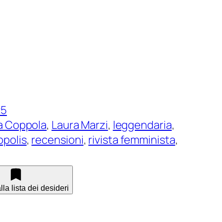
25
na Coppola
, 
Laura Marzi
, 
leggendaria
, 
ppolis
, 
recensioni
, 
rivista femminista
, 
la lista dei desideri