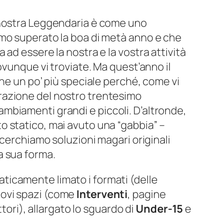
 nostra
Leggendaria
è come uno
mo superato la boa di metà anno e che
ad essere la nostra e la vostra attività
ovunque vi troviate. Ma quest’anno il
che un po’ più speciale perché, come vi
azione del nostro trentesimo
biamenti grandi e piccoli. D’altronde,
 statico, mai avuto una “gabbia” –
 cerchiamo soluzioni magari originali
a sua forma.
icamente limato i formati (delle
uovi spazi (come
Interventi
, pagine
ttori), allargato lo sguardo di
Under-15
e