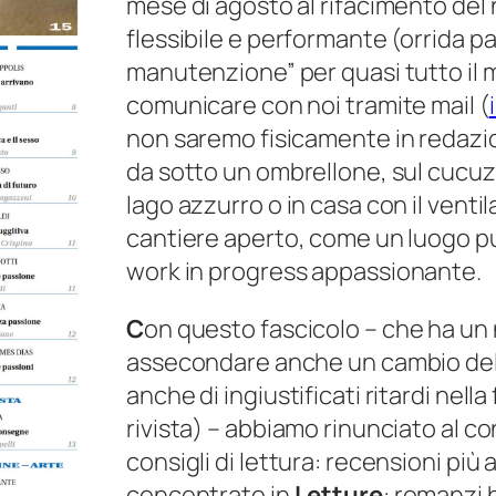
mese di agosto al rifacimento del 
flessibile e performante (orrida paro
manutenzione” per quasi tutto il m
comunicare con noi tramite mail (
non saremo fisicamente in redazion
da sotto un ombrellone, sul cucuz
lago azzurro o in casa con il venti
cantiere aperto, come un luogo p
work in progress
appassionante.
C
on questo fascicolo – che ha un 
assecondare anche un cambio dell
anche di ingiustificati ritardi nell
rivista) – abbiamo rinunciato al 
consigli di lettura: recensioni più 
concentrate in
Letture
: romanzi 