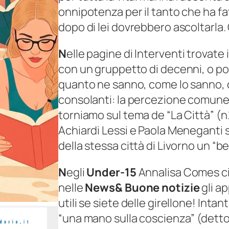
onnipotenza per il tanto che ha fa
dopo di lei dovrebbero ascoltarl
N
elle pagine di
Interventi
trovate 
con un gruppetto di decenni, o poco
quanto ne sanno, come lo sanno, 
consolanti: la percezione comune
torniamo sul tema de “La Città” (n
Achiardi Lessi e Paola Meneganti 
della stessa città di Livorno un “
N
egli
Under-15
Annalisa Comes ci
nelle
News& Buone notizie
gli a
utili se siete delle girellone! Int
“una mano sulla coscienza” (detto 