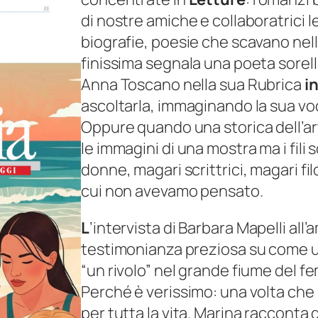
di nostre amiche e collaboratrici
l
biografie, poesie che scavano nel
finissima segnala una poeta sorell
Anna Toscano nella sua Rubrica
i
ascoltarla, immaginando la sua vo
Oppure quando una storica dell’ar
le immagini di una mostra ma i fili 
donne, magari scrittrici, magari fi
cui non avevamo pensato.
L
’intervista di Barbara Mapelli all
testimonianza preziosa su come u
“un rivolo” nel grande fiume del f
Perché è verissimo: una volta che “i
per tutta la vita. Marina raccont