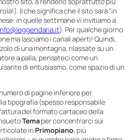
nostro sito, a renderlo soprattutto più
la!). Il che significa che il sito sarà “in
ese: in quelle settimane vi invitiamo a
info@leggendaria.it
). Per qualche giorno
e ma lasciamo i canali aperti! Quindi,
zolo di una montagna, rilassate su un
latore a palla, pensateci come un
ulsante di entusiasmo, come spazio di un
numero di pagine inferiore per
a tipografia (spesso responsabile
a fattura del formato cartaceo della
consueto
Tema
per concentrarci sui
articolate in
Primopiano
, più
bellissimi – in qualche caso anche a firma