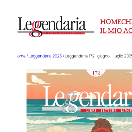
Vai
al
HOME
CH
contenuto
IL MIO 
Home
/
Leggendaria 2025
/ Leggendaria 172 | giugno – luglio 202