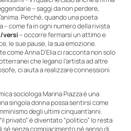
eggendarie
– saggi da non perdere,
l’anima. Perché, quando una poeta
a – come fa in ogni numero della rivista
n/versi
– occorre fermarsi un attimo e
ce, le sue pause, la sua emozione.
te come Anna D’Elia ci racconta non solo
sotterranei che legano l’artista ad altre
losofe, ci aiuta a realizzare connessioni
’amica sociologa Marina Piazza è una
na singola donna possa sentirsi come
emminismo degli ultimi cinquant’anni.
l privato” è diventato “politico” lo resta
a di sé senza compiacimento né senso di