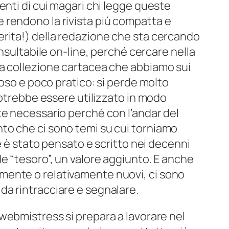
enti di cui magari chi legge queste
 rendono la rivista più compatta e
rita!) della redazione che sta cercando
onsultabile on-line, perché cercare nella
a collezione cartacea che abbiamo sui
coso e poco pratico: si perde molto
 potrebbe essere utilizzato in modo
te necessario perché con l’andar del
to che ci sono temi su cui torniamo
he è stato pensato e scritto nei decenni
e “tesoro”, un valore aggiunto. E anche
ente o relativamente nuovi, ci sono
a rintracciare e segnalare.
webmistress si prepara a lavorare nel