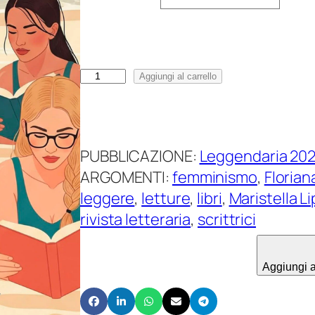
s
c
i
a
L
Aggiungi al carrello
d
e
i
g
p
g
r
PUBBLICAZIONE:
Leggendaria 20
e
e
ARGOMENTI:
femminismo
, 
Floria
n
z
leggere
, 
letture
, 
libri
, 
Maristella Li
d
z
rivista letteraria
, 
scrittrici
a
o
r
:
i
Aggiungi al
d
a
a
1