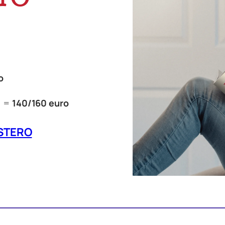
o
) =
140/160 euro
ESTERO