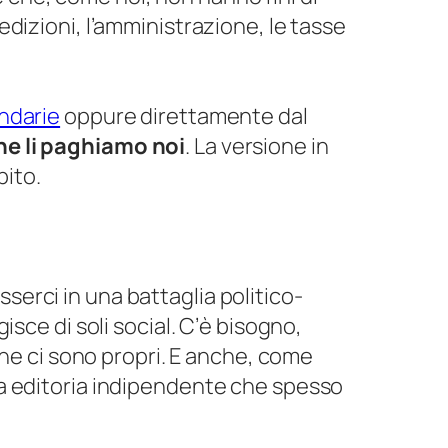
edizioni, l’amministrazione, le tasse
endarie
oppure direttamente dal
one li paghiamo noi
. La versione in
bito.
?
serci in una battaglia politico-
isce di soli social. C’è bisogno,
 che ci sono propri. E anche, come
lla editoria indipendente che spesso