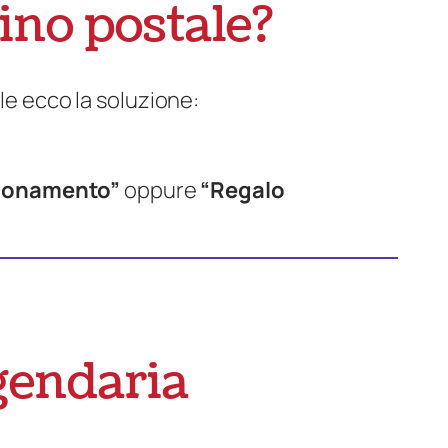
tino postale?
le ecco la soluzione:
bonamento”
oppure
“Regalo
ggendaria