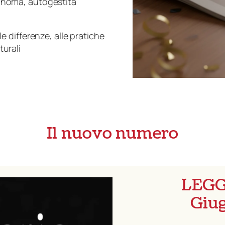
tonoma, autogestita
e differenze, alle pratiche
turali
Il nuovo numero
LEGG
Giug