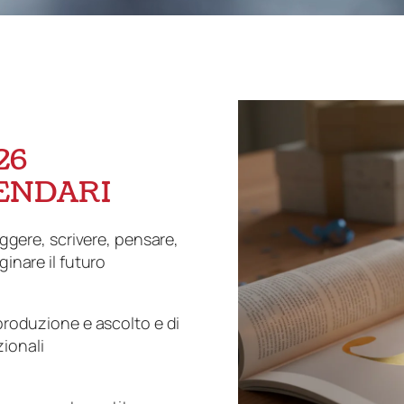
26
ENDARI
eggere, scrivere, pensare,
inare il futuro
produzione e ascolto e di
zionali