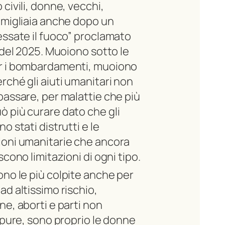
civili, donne, vecchi,
 migliaia anche dopo un
essate il fuoco” proclamato
e del 2025. Muoiono sotto le
r i bombardamenti, muoiono
rché gli aiuti umanitari non
passare, per malattie che più
 più curare dato che gli
o stati distrutti e le
ioni umanitarie che ancora
scono limitazioni di ogni tipo.
no le più colpite anche per
ad altissimo rischio,
ne, aborti e parti non
Eppure, sono proprio le donne