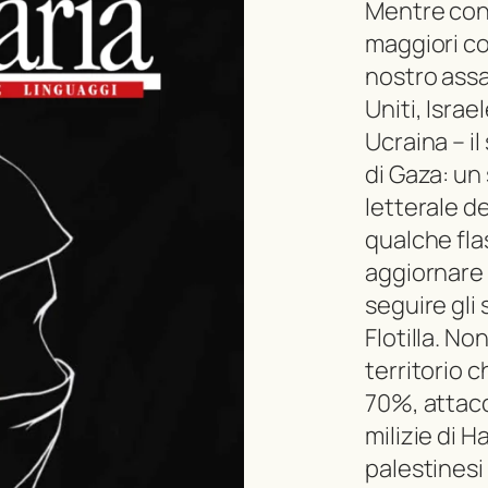
Mentre con
maggiori co
nostro assai
Uniti, Israe
Ucraina – il
di Gaza: un
letterale de
qualche fla
aggiornare 
seguire gli 
Flotilla. No
territorio c
70%, attacc
milizie di H
palestines