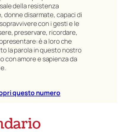
rsale della resistenza
, donne disarmate, capaci di
sopravvivere con i gesti e le
sere, preservare, ricordare,
appresentare: è a loro che
o la parola in questo nostro
o con amore e sapienza da
le.
opri questo numero
ndario