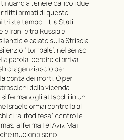
tinuano a tenere banco i due
nflitti armati di questo
 triste tempo – tra Stati
le e Iran, e tra Russia e
 silenzio è calato sulla Striscia
 silenzio “tombale”, nel senso
lla parola, perché ci arriva
sh di agenzia solo per
la conta dei morti. O per
strascichi della vicenda
n si fermano gli attacchi in un
he Israele ormai controlla al
hi di “autodifesa” contro le
amas, afferma Tel Aviv. Ma i
i che muoiono sono