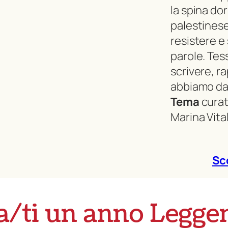
la spina do
palestinese
resistere e 
parole. Tes
scrivere, r
abbiamo dat
Tema
curat
Marina Vita
Sc
a/ti un anno Legge