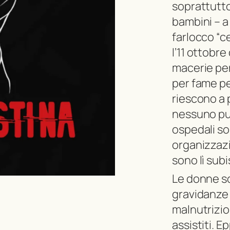
soprattutto 
bambini – a
farlocco “c
l’11 ottobr
macerie pe
per fame pe
riescono a 
nessuno può
ospedali son
organizzaz
sono lì subi
Le donne so
gravidanze 
malnutrizio
assistiti. 