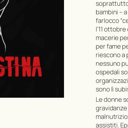
soprattutto 
bambini – a
farlocco “c
l’11 ottobr
macerie pe
per fame pe
riescono a 
nessuno può
ospedali son
organizzaz
sono lì subi
Le donne so
gravidanze 
malnutrizio
assistiti. 