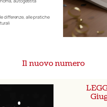
tonoma, autogestita
e differenze, alle pratiche
turali
Il nuovo numero
LEGG
Giug