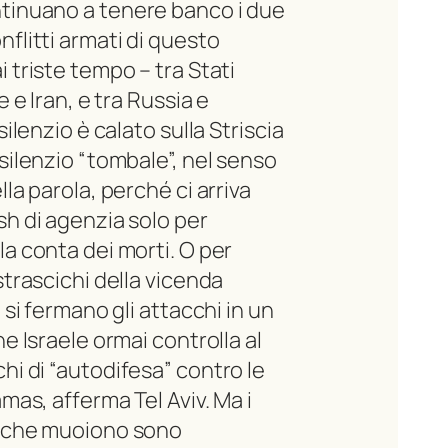
tinuano a tenere banco i due
nflitti armati di questo
 triste tempo – tra Stati
le e Iran, e tra Russia e
 silenzio è calato sulla Striscia
 silenzio “tombale”, nel senso
lla parola, perché ci arriva
sh di agenzia solo per
la conta dei morti. O per
strascichi della vicenda
n si fermano gli attacchi in un
he Israele ormai controlla al
hi di “autodifesa” contro le
amas, afferma Tel Aviv. Ma i
i che muoiono sono