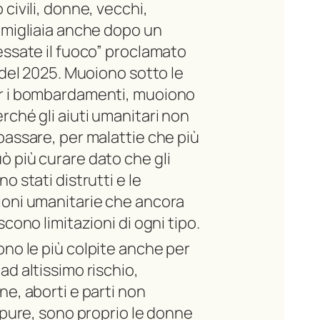
civili, donne, vecchi,
 migliaia anche dopo un
essate il fuoco” proclamato
e del 2025. Muoiono sotto le
r i bombardamenti, muoiono
rché gli aiuti umanitari non
passare, per malattie che più
 più curare dato che gli
o stati distrutti e le
ioni umanitarie che ancora
scono limitazioni di ogni tipo.
no le più colpite anche per
ad altissimo rischio,
ne, aborti e parti non
Eppure, sono proprio le donne