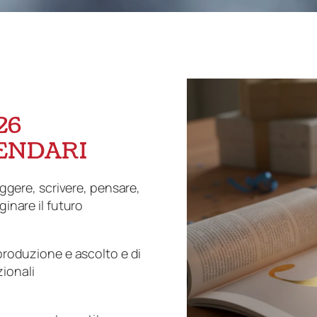
26
ENDARI
eggere, scrivere, pensare,
inare il futuro
produzione e ascolto e di
zionali