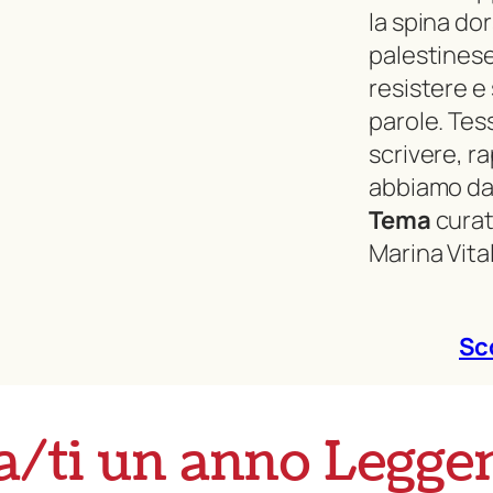
la spina do
palestinese
resistere e 
parole. Tes
scrivere, r
abbiamo dat
Tema
curat
Marina Vita
Sc
a/ti un anno Legge