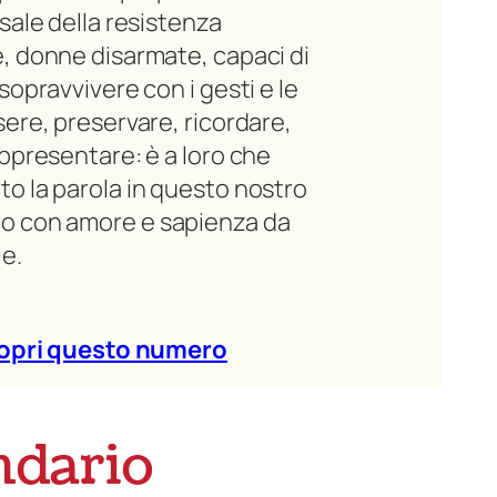
rsale della resistenza
, donne disarmate, capaci di
sopravvivere con i gesti e le
sere, preservare, ricordare,
appresentare: è a loro che
o la parola in questo nostro
o con amore e sapienza da
le.
opri questo numero
ndario