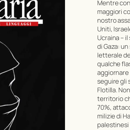
Mentre con
maggiori co
nostro assai
Uniti, Israe
Ucraina – il
di Gaza: un
letterale de
qualche fla
aggiornare 
seguire gli 
Flotilla. No
territorio c
70%, attacc
milizie di H
palestines