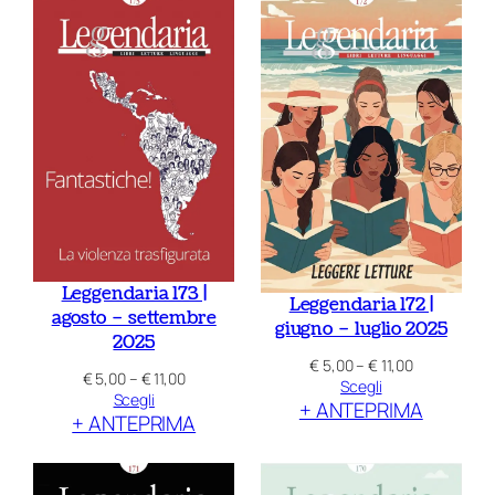
€ 11,00
a
€ 11,00
Leggendaria 173 |
Leggendaria 172 |
agosto – settembre
giugno – luglio 2025
2025
Fascia
€
5,00
–
€
11,00
Fascia
€
5,00
–
€
11,00
di
Scegli
di
Scegli
+ ANTEPRIMA
prezzo:
+ ANTEPRIMA
prezzo:
da
da
€ 5,00
€ 5,00
a
a
€ 11,00