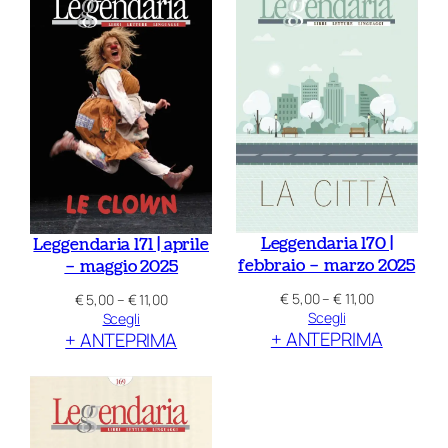
€ 11,00
Leggendaria 170 |
Leggendaria 171 | aprile
febbraio – marzo 2025
– maggio 2025
Fascia
€
5,00
–
€
11,00
Fascia
€
5,00
–
€
11,00
di
Scegli
di
Scegli
+ ANTEPRIMA
prezzo:
+ ANTEPRIMA
prezzo:
da
da
€ 5,00
€ 5,00
a
a
€ 11,00
€ 11,00