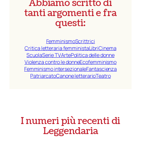
Abbiamo scritto di
tanti argomenti e fra
questi:
Femminismo
Scrittrici
Critica letteraria femminista
Libri
Cinema
Scuola
Serie TV
Arte
Politica delle donne
Violenza contro le donne
Ecofemminismo
Femminismo intersezionale
Fantascienza
Patriarcato
Canone letterario
Teatro
I numeri più recenti di
Leggendaria