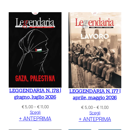
LEGGENDARIA N. 178 |
LEGGENDARIA N. 177 |
giugno, luglio 2026
aprile, maggio 2026
Fascia
€
5,00
–
€
11,00
Fascia
€
5,00
–
€
11,00
di
Scegli
di
Scegli
+ ANTEPRIMA
prezzo:
+ ANTEPRIMA
prezzo:
da
da
€ 5,00
€ 5,00