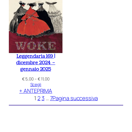
Leggendaria 169 |
dicembre 2024 –
gennaio 2025
Fascia
€
5,00
–
€
11,00
di
Scegli
+ ANTEPRIMA
prezzo:
da
1
2
3
…
7
Pagina successiva
€ 5,00
a
€ 11,00