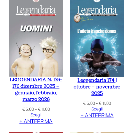
a
a
€ 11,00
€ 11,00
LEGGENDARIA N. 175-
Leggendaria 174 |
176 dicembre 2025 –
ottobre – novembre
gennaio, febbraio,
2025
marzo 2026
Fascia
€
5,00
–
€
11,00
di
Fascia
Scegli
€
5,00
–
€
11,00
+ ANTEPRIMA
prezzo:
di
Scegli
da
+ ANTEPRIMA
prezzo:
€ 5,00
da
a
€ 5,00